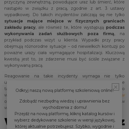
przyczyną zewnętrzną, powodujące uraz lub śmierć, które
nastąpiło w związku z pracą, zgodnie z art. 3 ustawy
wypadkowej. Do takich incydentów zaliczają się nie tylko
sytuacje mające miejsce w fizycznych granicach
zakładu pracy
, ale również te, które występują
podczas
wykonywania zadań służbowych poza firmą
, na
przykład podczas wizyt u klienta. Wypadki przy pracy
obejmują różnorodne sytuacje – od niewielkich kontuzji po
poważne urazy ciała wymagające hospitalizacji. Kluczową
kwestią jest to, że zdarzenie musi być ściśle związane z
wykonywaną pracą.
Reagowanie na takie incydenty wymaga nie tylko
udzielenia pierwszej pomocy i ewentualnej hospitalizacji, ale
×
także dokładnego zbadania okoliczności zdarzenia. Często
Odkryj naszą nową platformę szkoleniową online!
wiąże się to z wdrożeniem
szkoleń BHP dla pracodawców
Zdobądź niezbędną wiedzę i uprawnienia bez
oraz pracowników w celu uniknięcia podobnych wypadków
wychodzenia z domu!
w przyszłości.
Przejdź na nową platformę, kliknij katalog kursów i
Wypadki zrównane z
wybierz dedykowane szkolenie w wersji językowej,
której aktualnie potrzebujesz. Szybko, wygodnie i