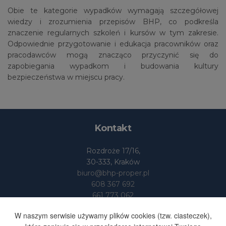
Obie te kategorie wypadków wymagają szczegółowej
wiedzy i zrozumienia przepisów BHP, co podkreśla
znaczenie regularnych szkoleń i kursów w tym zakresie.
Odpowiednie przygotowanie i edukacja pracowników oraz
pracodawców mogą znacząco przyczynić się do
zapobiegania wypadkom i budowania kultury
bezpieczeństwa w miejscu pracy.
Kontakt
Rozdroże 17/16,
30-333, Kraków
biuro@bhp-proper.pl
608 367 692
661 773 062
Dane
W naszym serwisie używamy plików cookies (tzw. ciasteczek),