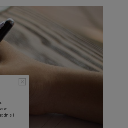
×
u!
wane
godnie i