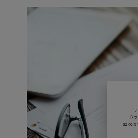
Z
Prz
szkolen