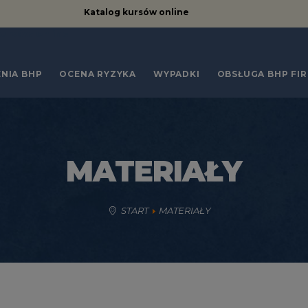
Katalog kursów online
kursów online
NIA BHP
OCENA RYZYKA
WYPADKI
OBSŁUGA BHP FI
MATERIAŁY
START
MATERIAŁY