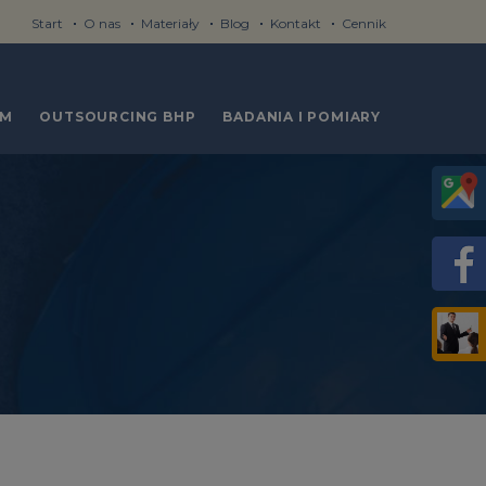
Start
O nas
Materiały
Blog
Kontakt
Cennik
RM
OUTSOURCING BHP
BADANIA I POMIARY