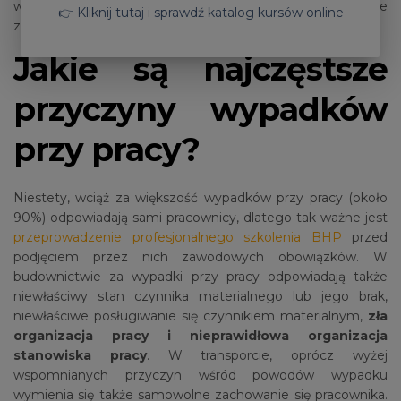
wykonywania zadań zleconych przez organizacje
👉 Kliknij tutaj i sprawdź katalog kursów online
związkowe, działające u pracodawcy.
Jakie są
najczęstsze
przyczyny wypadków
przy pracy?
Niestety, wciąż za większość wypadków przy pracy (około
90%) odpowiadają sami pracownicy, dlatego tak ważne jest
przeprowadzenie profesjonalnego szkolenia BHP
przed
podjęciem przez nich zawodowych obowiązków. W
budownictwie za wypadki przy pracy odpowiadają także
niewłaściwy stan czynnika materialnego lub jego brak,
niewłaściwe posługiwanie się czynnikiem materialnym,
zła
organizacja pracy i nieprawidłowa organizacja
stanowiska pracy
. W transporcie, oprócz wyżej
wspomnianych przyczyn wśród powodów wypadku
wymienia się także samowolne zachowanie się pracownika.