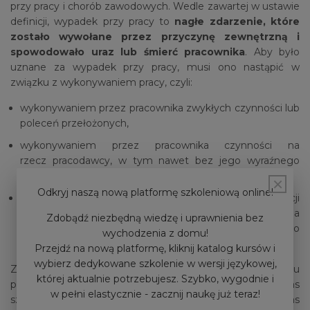
przy pracy i chorób zawodowych. Wedle zawartej w ustawie
definicji, wypadek przy pracy to
nagłe zdarzenie, które
zostało wywołane przez przyczynę zewnętrzną i
spowodowało uraz lub śmierć pracownika
. Aby było
uznane za wypadek przy pracy, musi ono nastąpić w
związku z wykonywaniem pracy, czyli:
wykonywaniem przez pracownika zwykłych czynności lub
poleceń przełożonych,
wykonywaniem przez pracownika czynności na
rzecz pracodawcy, w tym nawet bez jego wyraźnego
polecenia,
×
Odkryj naszą nową platformę szkoleniową online!
w czasie pozostawania pracownika w dyspozycji
pracodawcy w drodze między siedzibą pracodawcy a
Zdobądź niezbędną wiedzę i uprawnienia bez
miejscem wykonywania obowiązku wynikającego
wychodzenia z domu!
ze stosunku pracy.
Przejdź na nową platformę, kliknij katalog kursów i
wybierz dedykowane szkolenie w wersji językowej,
Za wypadek przy pracy uznaje się także wypadek, któremu
której aktualnie potrzebujesz. Szybko, wygodnie i
pracownik uległ w trakcie podróży służbowej, podczas
w pełni elastycznie - zacznij naukę już teraz!
szkolenia służbowego z zakresu samoobrony lub podczas