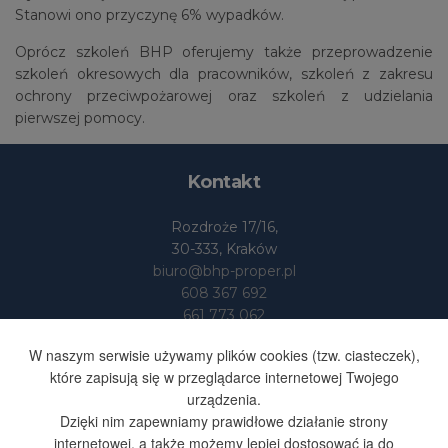
Stanowi ono przyczynę 6% wypadków.
Oprócz szkoleń BHP oferujemy także przeprowadzenie
szkoleń okresowych dla pracowników, szkoleń z zakresu
ochrony przeciwpożarowej oraz szkoleń z udzielania
pierwszej pomocy.
Kontakt
Rozdroże 17/16,
30-333, Kraków
biuro@bhp-proper.pl
608 367 692
661 773 062
Dane
W naszym serwisie używamy plików cookies (tzw. ciasteczek),
które zapisują się w przeglądarce internetowej Twojego
urządzenia.
BHP-PROPER S.SUFA I S-KA
Dzięki nim zapewniamy prawidłowe działanie strony
SPÓŁKA JAWNA
internetowej, a także możemy lepiej dostosować ją do
NIP 676 251 48 35