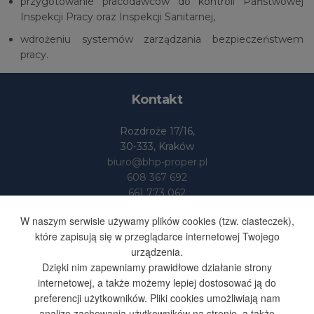
przygotowanie pracodawców do kontroli Państwowej
Inspekcji Pracy oraz Inspekcji Sanitarnej,
wdrożeniu systemów zarządzania bezpieczeństwem
pracy.
Kontakt
Rozdroże 17/16,
30-333, Kraków
biuro@bhp-proper.pl
608 367 692
661 773 062
Dane
W naszym serwisie używamy plików cookies (tzw. ciasteczek),
które zapisują się w przeglądarce internetowej Twojego
urządzenia.
BHP-PROPER S.SUFA I S-KA
Dzięki nim zapewniamy prawidłowe działanie strony
SPÓŁKA JAWNA
internetowej, a także możemy lepiej dostosować ją do
NIP 676 251 48 35
preferencji użytkowników. Pliki cookies umożliwiają nam
REGON 365603164
analizę zachowania użytkowników na stronie, a także