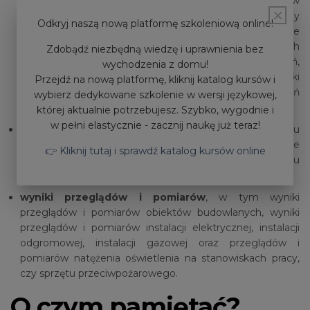
pracowników na działanie szkodliwych czynników
×
biologicznych zakwalifikowanych do 3 lub 4 grupy
Odkryj naszą nową platformę szkoleniową online!
zagrożenia, rejestr pracowników narażonych na działanie
szkodliwych czynników biologicznych zakwalifikowanych
Zdobądź niezbędną wiedzę i uprawnienia bez
do 3 lub 4 grupy zagrożenia, rejestr maszyn i urządzeń,
wychodzenia z domu!
które podlegają dozorowi technicznemu oraz książki
Przejdź na nową platformę, kliknij katalog kursów i
rewizyjne urządzeń/ książki konserwacji dla urządzeń
wybierz dedykowane szkolenie w wersji językowej,
transportu bliskiego,
której aktualnie potrzebujesz. Szybko, wygodnie i
w pełni elastycznie - zacznij naukę już teraz!
zarządzenia
, w tym zarządzenie o szkoleniu
pracowników w dziedzinie BHP, zarządzenie o przydziale
👉 Kliknij tutaj i sprawdź katalog kursów online
odzieży oraz obuwia roboczego, zarządzenie o powołaniu
komisji do spraw BHP,
wyniki przeglądów i pomiarów
, w tym wyniki
przeglądów i pomiarów obiektów budowlanych, wyniki
przeglądów i pomiarów instalacji elektrycznej, instalacji
odgromowej, instalacji gazowej oraz przeglądów i
pomiarów natężenia oświetlenia na stanowiskach pracy,
czy sprzętu przeciwpożarowego.
O czym pamiętać?