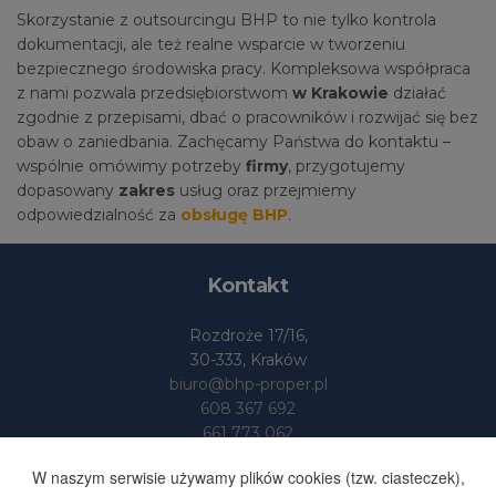
Skorzystanie z outsourcingu BHP to nie tylko kontrola
dokumentacji, ale też realne wsparcie w tworzeniu
bezpiecznego środowiska pracy. Kompleksowa współpraca
z nami pozwala przedsiębiorstwom
w Krakowie
działać
zgodnie z przepisami, dbać o pracowników i rozwijać się bez
obaw o zaniedbania. Zachęcamy Państwa do kontaktu –
wspólnie omówimy potrzeby
firmy
, przygotujemy
dopasowany
zakres
usług oraz przejmiemy
odpowiedzialność za
obsługę BHP
.
Kontakt
Rozdroże 17/16,
30-333, Kraków
biuro@bhp-proper.pl
608 367 692
661 773 062
Dane
W naszym serwisie używamy plików cookies (tzw. ciasteczek),