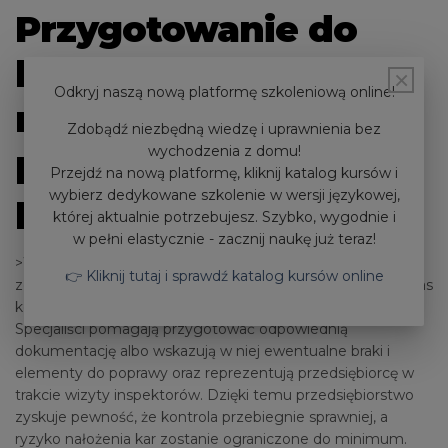
Przygotowanie do
kontroli oraz
×
Odkryj naszą nową platformę szkoleniową online!
reprezentacja
Zdobądź niezbędną wiedzę i uprawnienia bez
wychodzenia z domu!
przedsiębiorstwa
Przejdź na nową platformę, kliknij katalog kursów i
wybierz dedykowane szkolenie w wersji językowej,
przed inspektorami
której aktualnie potrzebujesz. Szybko, wygodnie i
w pełni elastycznie - zacznij naukę już teraz!
>Wśród najważniejszych korzyści ze współpracy z
👉 Kliknij tutaj i sprawdź katalog kursów online
zewnętrzną firmą często wymieniane jest wsparcie podczas
kontroli Państwowej Inspekcji Pracy lub sanepidu.
Specjaliści pomagają przygotować odpowiednią
dokumentację albo wskazują w niej ewentualne braki i
elementy do poprawy oraz reprezentują przedsiębiorcę w
trakcie wizyty inspektorów. Dzięki temu przedsiębiorstwo
zyskuje pewność, że kontrola przebiegnie sprawniej, a
ryzyko nałożenia kar zostanie ograniczone do minimum.