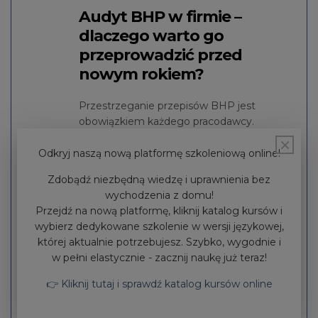
Audyt BHP w firmie –
dlaczego warto go
przeprowadzić przed
nowym rokiem?
Przestrzeganie przepisów BHP jest
obowiązkiem każdego pracodawcy.
Niedopełnienie go może skutkować
×
sankcjami karnymi – przykładowo karami
Odkryj naszą nową platformę szkoleniową online!
finansowymi. Audyt pozwala wykryć
Zdobądź niezbędną wiedzę i uprawnienia bez
nieprawidłowości związane
wychodzenia z domu!
z funkcjonowaniem firmy, a także ułatwia
Przejdź na nową platformę, kliknij katalog kursów i
wdrożenie odpowiedniej strategii
wybierz dedykowane szkolenie w wersji językowej,
postępowania mającej na celu poprawę
której aktualnie potrzebujesz. Szybko, wygodnie i
w zakresie bezpieczeństwa i higieny pracy.
w pełni elastycznie - zacznij naukę już teraz!
Dlaczego warto go przeprowadzić przed
nowym rokiem?
👉 Kliknij tutaj i sprawdź katalog kursów online
CZYTAJ WIĘCEJ...