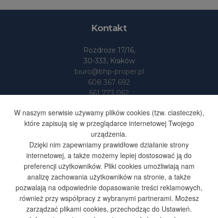
Kontakt
Rozdroże 17/16,
30-333, Kraków
biuro@bhp-proper.pl
608 367 692
661 773 062
Dane
W naszym serwisie używamy plików cookies (tzw. ciasteczek),
które zapisują się w przeglądarce internetowej Twojego
urządzenia.
BHP-PROPER S.SUFA I S-KA
Dzięki nim zapewniamy prawidłowe działanie strony
SPÓŁKA JAWNA
internetowej, a także możemy lepiej dostosować ją do
NIP 676 251 48 35
preferencji użytkowników. Pliki cookies umożliwiają nam
REGON 365603164
analizę zachowania użytkowników na stronie, a także
pozwalają na odpowiednie dopasowanie treści reklamowych,
również przy współpracy z wybranymi partnerami. Możesz
Ważne: Używamy cookies i podobnych technologii.
zarządzać plikami cookies, przechodząc do Ustawień.