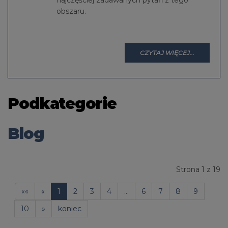
najczęściej zadawanych pytań z tego
obszaru.
CZYTAJ WIĘCEJ...
Podkategorie
Blog
Strona 1 z 19
««
«
1
2
3
4
...
6
7
8
9
10
»
koniec