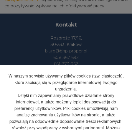
co pozytywnie wpływa na ich efektywność pracy​.
Kontakt
Rozdroże 17/16,
30-333, Kraków
biuro@bhp-proper.pl
608 367 692
661 773 062
Dane
W naszym serwisie używamy plików cookies (tzw. ciasteczek),
które zapisują się w przeglądarce internetowej Twojego
urządzenia.
BHP-PROPER S.SUFA I S-KA
Dzięki nim zapewniamy prawidłowe działanie strony
SPÓŁKA JAWNA
internetowej, a także możemy lepiej dostosować ją do
NIP 676 251 48 35
preferencji użytkowników. Pliki cookies umożliwiają nam
REGON 365603164
analizę zachowania użytkowników na stronie, a także
pozwalają na odpowiednie dopasowanie treści reklamowych,
również przy współpracy z wybranymi partnerami. Możesz