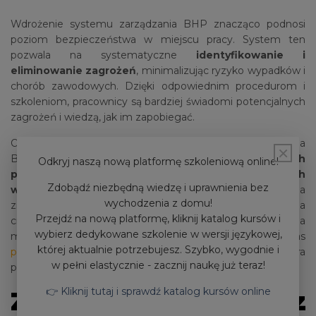
Wdrożenie systemu zarządzania BHP znacząco podnosi
poziom bezpieczeństwa w miejscu pracy. System ten
pozwala na systematyczne
identyfikowanie i
eliminowanie zagrożeń
, minimalizując ryzyko wypadków i
chorób zawodowych. Dzięki odpowiednim procedurom i
szkoleniom, pracownicy są bardziej świadomi potencjalnych
zagrożeń i wiedzą, jak im zapobiegać.
Oprócz ochrony zdrowia pracowników, system zarządzania
×
BHP pomaga także w
unikaniu kosztownych
Odkryj naszą nową platformę szkoleniową online!
przestojów produkcyjnych spowodowanych
Zdobądź niezbędną wiedzę i uprawnienia bez
wypadkami
. Redukcja liczby wypadków przekłada się na
wychodzenia z domu!
zmniejszenie absencji pracowników, a to z kolei wpływa na
Przejdź na nową platformę, kliknij katalog kursów i
ciągłość operacyjną przedsiębiorstwa. Dzięki temu firma
wybierz dedykowane szkolenie w wersji językowej,
może działać sprawnie i efektywnie, a oferowana przez nas
której aktualnie potrzebujesz. Szybko, wygodnie i
profesjonalna obsługa BHP firm w Krakowie
wspiera
w pełni elastycznie - zacznij naukę już teraz!
przedsiębiorstwa w osiąganiu tych celów.
👉 Kliknij tutaj i sprawdź katalog kursów online
Zgodność z