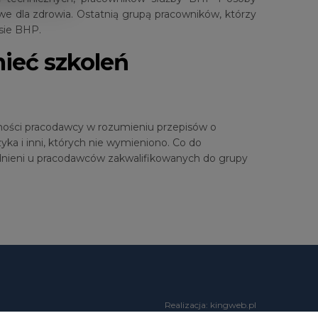
we dla zdrowia. Ostatnią grupą pracowników, którzy
esie BHP.
mieć szkoleń
alności pracodawcy w rozumieniu przepisów o
zyka i inni, których nie wymieniono. Co do
udnieni u pracodawców zakwalifikowanych do grupy
Realizacja: kingweb.pl