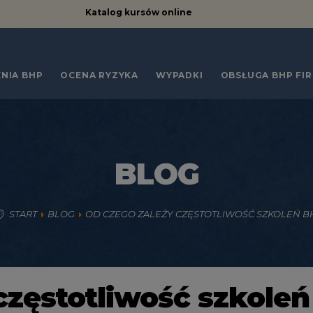
Katalog kursów online
kursów online
NIA BHP
OCENA RYZYKA
WYPADKI
OBSŁUGA BHP FI
BLOG
START
BLOG
OD CZEGO ZALEŻY CZĘSTOTLIWOŚĆ SZKOLEŃ B
częstotliwość szkole