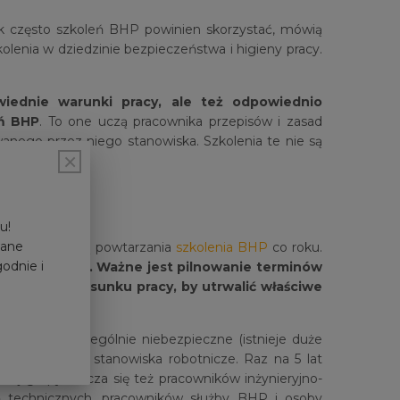
jak często szkoleń BHP powinien skorzystać, mówią
kolenia w dziedzinie bezpieczeństwa i higieny pracy.
iednie warunki pracy, ale też odpowiednio
ń BHP
. To one uczą pracownika przepisów i zasad
nego przez niego stanowiska. Szkolenia te nie są
×
u!
wane
 które wymagają powtarzania
szkolenia BHP
co roku.
godnie i
ywanej pracy. Ważne jest pilnowanie terminów
 trwania stosunku pracy, by utrwalić właściwe
em pracy.
prace są szczególnie niebezpieczne (istnieje duże
icy zajmujący stanowiska robotnicze. Raz na 5 lat
tej grupy zalicza się też pracowników inżynieryjno-
eń technicznych, pracowników służby BHP i osoby