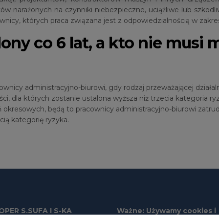
w narażonych na czynniki niebezpieczne, uciążliwe lub szkodli
cownicy, których praca związana jest z odpowiedzialnością w zakr
ony co 6 lat, a kto nie musi 
ownicy administracyjno-biurowi, gdy rodzaj przeważającej dział
ści, dla których zostanie ustalona wyższa niż trzecia kategoria ry
ń okresowych, będą to pracownicy administracyjno-biurowi zatr
ecią kategorię ryzyka.
PER S.SUFA I S-KA
Ważne: Używamy cookies i