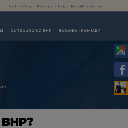
Start
O nas
Materiały
Blog
Kontakt
Cennik
RM
OUTSOURCING BHP
BADANIA I POMIARY
HP?
ń BHP?