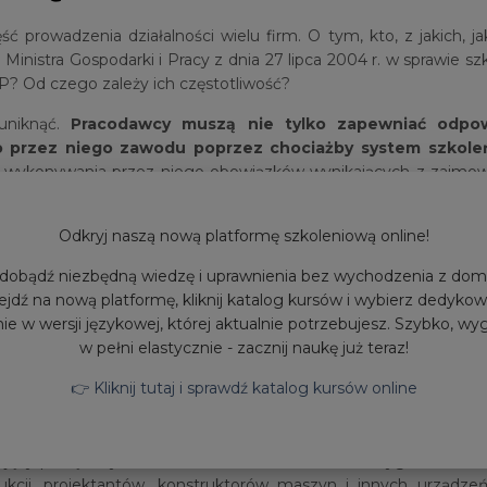
prowadzenia działalności wielu firm. O tym, kto, z jakich, 
inistra Gospodarki i Pracy z dnia 27 lipca 2004 r. w sprawie sz
P? Od czego zależy ich częstotliwość?
uniknąć.
Pracodawcy muszą nie tylko zapewniać odpow
 przez niego zawodu poprzez chociażby system szkole
m wykonywania przez niego obowiązków wynikających z zajmowa
uaktualniania.
chodzić szkolenia BHP?
Odkryj naszą nową platformę szkoleniową online!
dobądź niezbędną wiedzę i uprawnienia bez wychodzenia z dom
ejdź na nową platformę, kliknij katalog kursów i wybierz dedyko
tórych ważność szkolenia BHP jest dłuższa, a są takie zawody,
ie w wersji językowej, której aktualnie potrzebujesz. Szybko, wy
ajmowanego przez pracownika stanowiska i rodzaju wykon
w pełni elastycznie - zacznij naukę już teraz!
w szkolenia BHP muszą dobywać się (powtarzać) w czasie
racy i wykonywanych w związku z zajmowanym stanowiski
👉 Kliknij tutaj i sprawdź katalog kursów online
zatrudnieni na stanowiskach robotniczych, których wykonywane 
. Rzadziej, bo raz na 3 lata powinni być przeszkalani pracown
ący pracę innych osób, zwłaszcza mistrzowie i brygadziści. Do 
ukcji, projektantów, konstruktorów maszyn i innych urządz