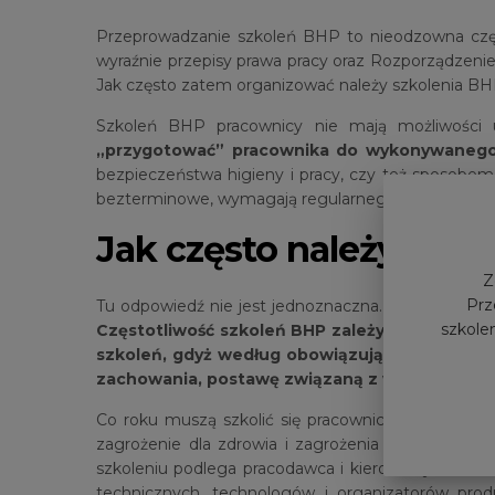
Przeprowadzanie szkoleń BHP to nieodzowna część 
wyraźnie przepisy prawa pracy oraz Rozporządzenie M
Jak często zatem organizować należy szkolenia BH
Szkoleń BHP pracownicy nie mają możliwości 
„przygotować” pracownika do wykonywanego
bezpieczeństwa higieny i pracy, czy też sposobe
bezterminowe, wymagają regularnego powtarzania, 
Jak często należy prze
Z
Prz
Tu odpowiedź nie jest jednoznaczna. Są branże, k
szkolen
Częstotliwość szkoleń BHP zależy zatem od z
szkoleń, gdyż według obowiązujących przepisó
zachowania, postawę związaną z warunkami p
Co roku muszą szkolić się pracownicy, którzy są 
zagrożenie dla zdrowia i zagrożenia wypadkowego)
szkoleniu podlega pracodawca i kierownicy nadzoruj
technicznych, technologów i organizatorów prod