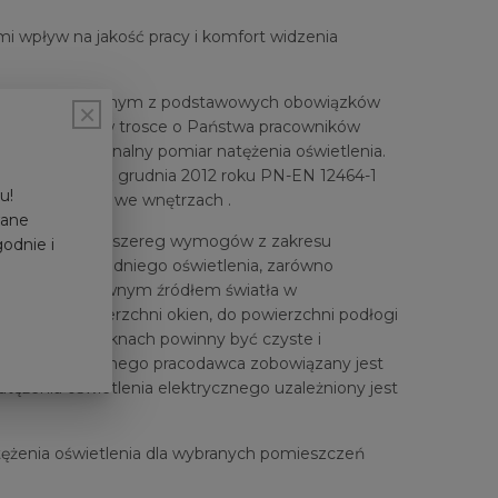
i wpływ na jakość pracy i komfort widzenia
ietlenia jest jednym z podstawowych obowiązków
×
 prawnym i w trosce o Państwa pracowników
 oraz profesjonalny pomiar natężenia oświetlenia.
kiej Normie z grudnia 2012 roku PN-EN 12464-1
u!
: Miejsca pracy we wnętrzach .
wane
muszą spełniać szereg wymogów z zakresu
godnie i
wnienie odpowiedniego oświetlenia, zarówno
lektryczne). Głównym źródłem światła w
stosunek powierzchni okien, do powierzchni podłogi
ogi). Szyby w oknach powinny być czyste i
świetlenia dziennego pracodawca zobowiązany jest
tężenia oświetlenia elektrycznego uzależniony jest
ężenia oświetlenia dla wybranych pomieszczeń