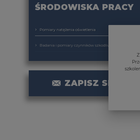
ŚRODOWISKA PRACY
Pomiary natężenia oświetlenia
Badania i pomiary czynników szkodliwych
Z
Prz
szkolen
ZAPISZ SIĘ!