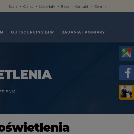
Start
O nas
Materiały
Blog
Kontakt
Cennik
RM
OUTSOURCING BHP
BADANIA I POMIARY
ETLENIA
ETLENIA
oświetlenia