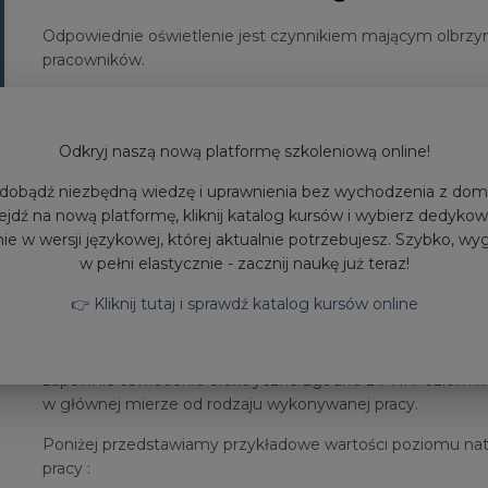
Odpowiednie oświetlenie jest czynnikiem mającym olbrzym
pracowników.
Zapewnienie właściwego natężenia i równomierności ośw
ciążącym na pracodawcy. Wychodząc naprzeciw wymogom
firma BHP-Proper
oferuje pomoc w doborze źródeł światła
Odkryj naszą nową platformę szkoleniową online!
Pomiary wykonujemy w oparciu o wytyczne zawarte w Pols
dobądź niezbędną wiedzę i uprawnienia bez wychodzenia z dom
Światło i oświetlenie — Oświetlenie miejsc pracy — Część 1
ejdź na nową platformę, kliknij katalog kursów i wybierz dedyko
Budynki, w których zorganizowano pomieszczenia pracy 
ie w wersji językowej, której aktualnie potrzebujesz. Szybko, wy
bezpieczeństwa i higieny pracy. Jednym z nich jest zape
w pełni elastycznie - zacznij naukę już teraz!
naturalnego (światło dzienne) jak i sztucznego (światło e
👉 Kliknij tutaj i sprawdź katalog kursów online
pomieszczeniu pracy powinno być światło dzienne, gdzie 
powinien wynosić co najmniej 1:8 (1 m² okna na 8 m² podł
przepuszczać dostateczną ilość światła. Niezależnie od o
zapewnić oświetlenie elektryczne zgodne z PN. Poziom na
w głównej mierze od rodzaju wykonywanej pracy.
Poniżej przedstawiamy przykładowe wartości poziomu nat
pracy :