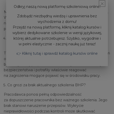
×
podlega obowiązkowi szkolenia BHP?
Odkryj naszą nową platformę szkoleniową online!
Nie ma takiego obowiązku, jeśli nie zatrudnia pracowników.
Zdobądź niezbędną wiedzę i uprawnienia bez
W momencie podjęcia współpracy z personelem (nawet
wychodzenia z domu!
na pojedynczą umowę o pracę) pojawia się konieczność
Przejdź na nową platformę, kliknij katalog kursów i
przeszkolenia zarówno siebie, jak i zatrudnionej osoby.
wybierz dedykowane szkolenie w wersji językowej,
Czy właściciel firmy musi odbyć szkolenie okresowe
której aktualnie potrzebujesz. Szybko, wygodnie i
BHP?
w pełni elastycznie - zacznij naukę już teraz!
Tak, jeśli jest pracodawcą, ma obowiązek odbywania szkoleń
👉 Kliknij tutaj i sprawdź katalog kursów online
okresowych. Wynika to z przepisów, które wymagają,
by osoby kierujące pracownikami znały aktualne zasady
bezpieczeństwa i potrafiły właściwie reagować
na zagrożenia mogące pojawić się w środowisku pracy.
Co grozi za brak aktualnego szkolenia BHP?
Pracodawca ponosi pełną odpowiedzialność
za dopuszczenie pracownika bez ważnego szkolenia. Jego
brak stanowi naruszenie przepisów. Wykrycie
nieprawidłowości podczas kontroli może skutkować