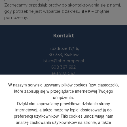
Zachęcamy przedsiębiorców do skontaktowania się z nami,
gdy potrzebne jest wsparcie z zakresu
BHP
– chętnie
pomożemy.
Kontakt
Rozdroże 17/16,
30-333, Kraków
biuro@bhp-proper.pl
608 367 692
661 773 062
Dane
W naszym serwisie używamy plików cookies (tzw. ciasteczek),
które zapisują się w przeglądarce internetowej Twojego
urządzenia.
BHP-PROPER S.SUFA I S-KA
Dzięki nim zapewniamy prawidłowe działanie strony
SPÓŁKA JAWNA
internetowej, a także możemy lepiej dostosować ją do
NIP 676 251 48 35
preferencji użytkowników. Pliki cookies umożliwiają nam
REGON 365603164
analizę zachowania użytkowników na stronie, a także