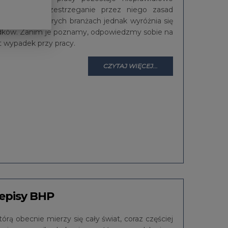
a, czyli nieprzestrzeganie przez niego zasad
racy. W niektórych branżach jednak wyróżnia się
dków. Zanim je poznamy, odpowiedzmy sobie na
t wypadek przy pracy.
CZYTAJ WIĘCEJ...
zepisy BHP
órą obecnie mierzy się cały świat, coraz częściej