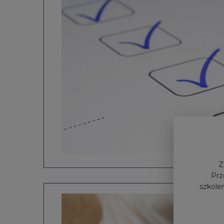
Z
Prz
szkolen