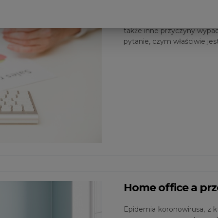
zachowanie się pracownik
bezpieczeństwa i higieny p
także inne przyczyny wypa
pytanie, czym właściwie jes
Home office a pr
Epidemia koronowirusa, z kt