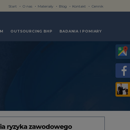
Start
O nas
Materiały
Blog
Kontakt
Cennik
RM
OUTSOURCING BHP
BADANIA I POMIARY
nia ryzyka zawodowego