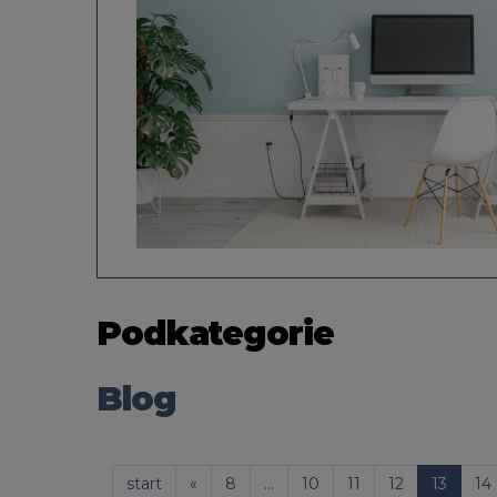
Podkategorie
Blog
start
«
8
...
10
11
12
13
14