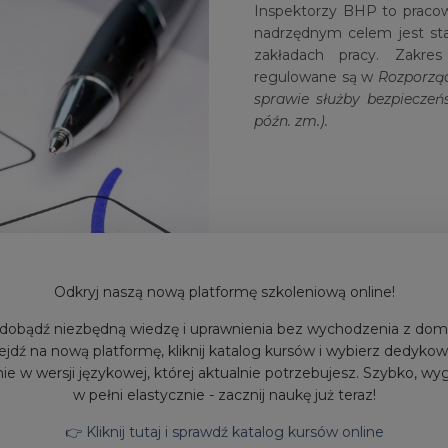
Inspektorzy BHP to pracown
nadrzędnym celem jest sta
zakładach pracy. Zakre
regulowane są w
Rozporząd
sprawie służby bezpieczeńs
późn. zm.).
Odkryj naszą nową platformę szkoleniową online!
dobądź niezbędną wiedzę i uprawnienia bez wychodzenia z dom
ejdź na nową platformę, kliknij katalog kursów i wybierz dedyko
ie w wersji językowej, której aktualnie potrzebujesz. Szybko, wy
w pełni elastycznie - zacznij naukę już teraz!
Najczęstsze przy
👉 Kliknij tutaj i sprawdź katalog kursów online
Najczęstszą przyczyną w