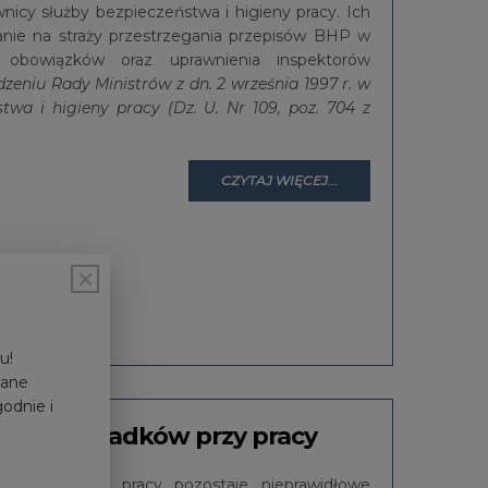
icy służby bezpieczeństwa i higieny pracy. Ich
nie na straży przestrzegania przepisów BHP w
s obowiązków oraz uprawnienia inspektorów
zeniu Rady Ministrów z dn. 2 września 1997 r. w
twa i higieny pracy (Dz. U. Nr 109, poz. 704 z
CZYTAJ WIĘCEJ...
×
u!
wane
godnie i
czyny wypadków przy pracy
ypadków przy pracy pozostaje nieprawidłowe