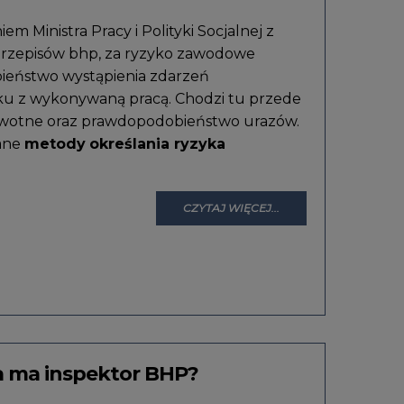
m Ministra Pracy i Polityki Socjalnej z
przepisów bhp, za ryzyko zawodowe
ieństwo wystąpienia zdarzeń
u z wykonywaną pracą. Chodzi tu przede
owotne oraz prawdopodobieństwo urazów.
wane
metody
określania ryzyka
CZYTAJ WIĘCEJ...
a ma inspektor BHP?