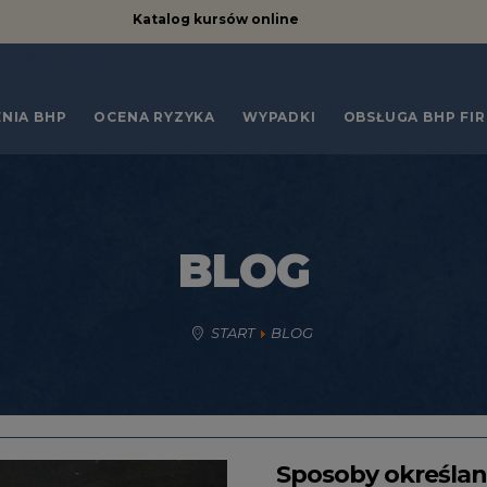
Katalog kursów online
kursów online
NIA BHP
OCENA RYZYKA
WYPADKI
OBSŁUGA BHP FI
BLOG
START
BLOG
Sposoby określa