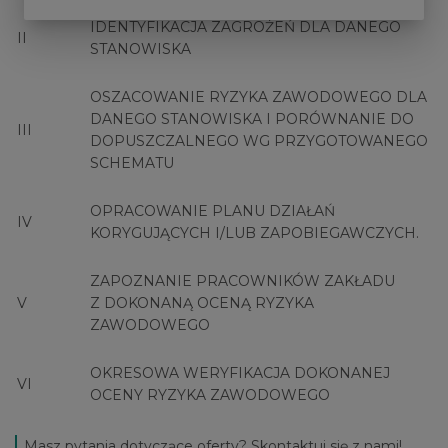
IDENTYFIKACJA ZAGROŻEŃ DLA DANEGO
II
STANOWISKA
OSZACOWANIE RYZYKA ZAWODOWEGO DLA
DANEGO STANOWISKA I PORÓWNANIE DO
III
DOPUSZCZALNEGO WG PRZYGOTOWANEGO
SCHEMATU
OPRACOWANIE PLANU DZIAŁAŃ
IV
KORYGUJĄCYCH I/LUB ZAPOBIEGAWCZYCH.
ZAPOZNANIE PRACOWNIKÓW ZAKŁADU
V
Z DOKONANĄ OCENĄ RYZYKA
ZAWODOWEGO
OKRESOWA WERYFIKACJA DOKONANEJ
VI
OCENY RYZYKA ZAWODOWEGO
Masz pytania dotyczące oferty? Skontaktuj się z nami!