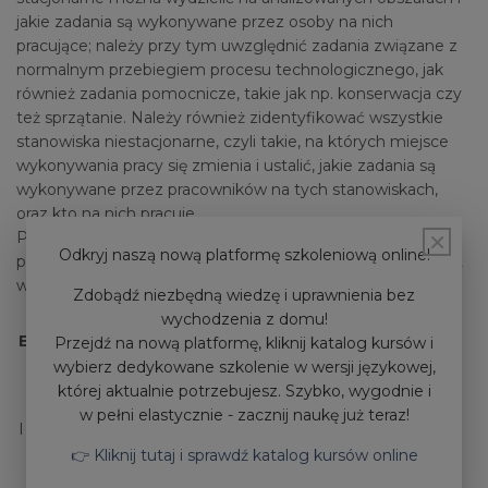
jakie zadania są wykonywane przez osoby na nich
pracujące; należy przy tym uwzględnić zadania związane z
normalnym przebiegiem procesu technologicznego, jak
również zadania pomocnicze, takie jak np. konserwacja czy
też sprzątanie. Należy również zidentyfikować wszystkie
stanowiska niestacjonarne, czyli takie, na których miejsce
wykonywania pracy się zmienia i ustalić, jakie zadania są
wykonywane przez pracowników na tych stanowiskach,
oraz kto na nich pracuje.
×
Przykładowo ocenę ryzyka zawodowego dla stanowiska
Odkryj naszą nową platformę szkoleniową online!
przeprowadzamy metodą wg Polskiej Normy PN-N 18002
wykonując etapami następujące czynności:
Zdobądź niezbędną wiedzę i uprawnienia bez
wychodzenia z domu!
ETAP
Przejdź na nową platformę, kliknij katalog kursów i
wybierz dedykowane szkolenie w wersji językowej,
której aktualnie potrzebujesz. Szybko, wygodnie i
NAZWA I OPIS STANOWISKA: WYMOGI DLA
w pełni elastycznie - zacznij naukę już teraz!
POMIESZCZEŃ I DANEGO STANOWISKA
I
PRACY WYNIKAJĄCE Z PRZEPISÓW, RODZAJ
👉 Kliknij tutaj i sprawdź katalog kursów online
WYKONYWANEJ PRACY