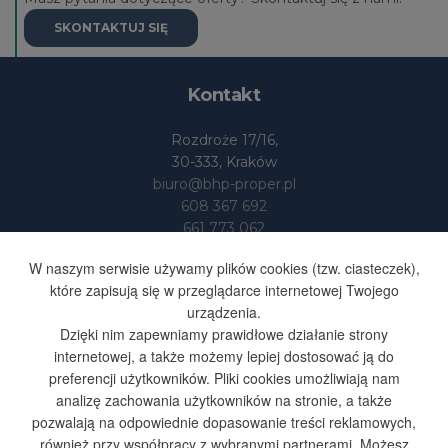
SKONTAKTUJ SIĘ
Kontakt
Rozdroże 17/16,
30-333, Kraków
biuro@bhp-proper.pl
608 367 692
661 773 062
Dane
W naszym serwisie używamy plików cookies (tzw. ciasteczek),
które zapisują się w przeglądarce internetowej Twojego
urządzenia.
BHP-PROPER S.SUFA I S-KA
Dzięki nim zapewniamy prawidłowe działanie strony
SPÓŁKA JAWNA
internetowej, a także możemy lepiej dostosować ją do
NIP 676 251 48 35
preferencji użytkowników. Pliki cookies umożliwiają nam
REGON 365603164
analizę zachowania użytkowników na stronie, a także
pozwalają na odpowiednie dopasowanie treści reklamowych,
również przy współpracy z wybranymi partnerami. Możesz