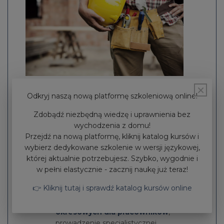
Kto pełni funkcję
×
Odkryj naszą nową platformę szkoleniową online!
specjalisty ds. BHP w
ramach outsourcingu?
Zdobądź niezbędną wiedzę i uprawnienia bez
wychodzenia z domu!
Obsługa firm w zakresie BHP
nie jest
Przejdź na nową platformę, kliknij katalog kursów i
prostym zadaniem. Osoba odpowiedzialna
wybierz dedykowane szkolenie w wersji językowej,
na kwestie bezpieczeństwa i higieny pracy
której aktualnie potrzebujesz. Szybko, wygodnie i
musi na bieżąco aktualizować swoją
w pełni elastycznie - zacznij naukę już teraz!
wiedzę w zakresie przepisów
BHP
,
👉 Kliknij tutaj i sprawdź katalog kursów online
aby móc profesjonalnie spełniać swoje
obowiązki. Organizacja
szkoleń
okresowych dla pracowników
,
prowadzenie specjalistycznej