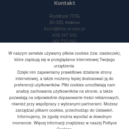
Kontakt
Rozdroże 17/16,
30-333, Kraków
biuro@bhp-proper.pl
608 367 692
661 773 062
Dane
W naszym serwisie używamy plików cookies (tzw. ciasteczek),
które zapisują się w przeglądarce internetowej Twojego
urządzenia.
BHP-PROPER S.SUFA I S-KA
Dzięki nim zapewniamy prawidłowe działanie strony
SPÓŁKA JAWNA
internetowej, a także możemy lepiej dostosować ją do
NIP 676 251 48 35
preferencji użytkowników. Pliki cookies umożliwiają nam
REGON 365603164
analizę zachowania użytkowników na stronie, a także
pozwalają na odpowiednie dopasowanie treści reklamowych,
również przy współpracy z wybranymi partnerami. Możesz
Ważne: Używamy cookies i podobnych technologii.
zarządzać plikami cookies, przechodząc do Ustawień.
Szczegóły znajdziesz w
Polityce prywatności
i
Polityce
Informujemy, że zgodę można wycofać w dowolnym
Cookies
.
momencie. Więcej informacji znajdziesz w naszej Polityce