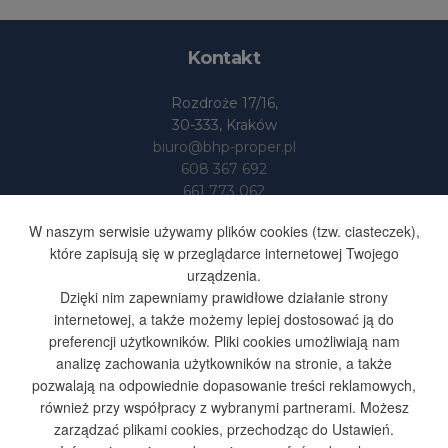
Kontakt
Rozdroże 17/16,
30-333, Kraków
biuro@bhp-proper.pl
608 367 692
661 773 062
Dane
W naszym serwisie używamy plików cookies (tzw. ciasteczek),
które zapisują się w przeglądarce internetowej Twojego
urządzenia.
BHP-PROPER S.SUFA I S-KA
Dzięki nim zapewniamy prawidłowe działanie strony
SPÓŁKA JAWNA
internetowej, a także możemy lepiej dostosować ją do
NIP 676 251 48 35
preferencji użytkowników. Pliki cookies umożliwiają nam
REGON 365603164
analizę zachowania użytkowników na stronie, a także
pozwalają na odpowiednie dopasowanie treści reklamowych,
również przy współpracy z wybranymi partnerami. Możesz
Ważne: Używamy cookies i podobnych technologii.
zarządzać plikami cookies, przechodząc do Ustawień.