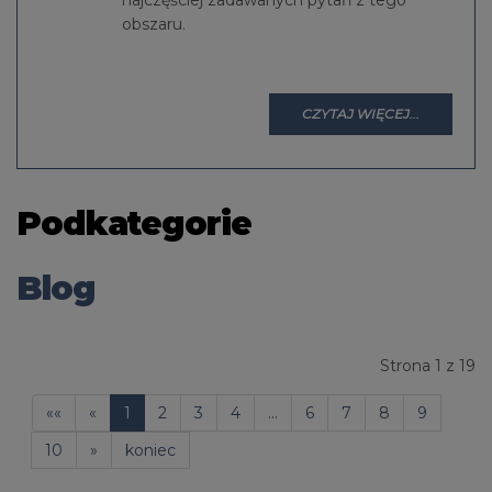
najczęściej zadawanych pytań z tego
obszaru.
CZYTAJ WIĘCEJ...
Podkategorie
Blog
Strona 1 z 19
««
«
1
2
3
4
...
6
7
8
9
10
»
koniec