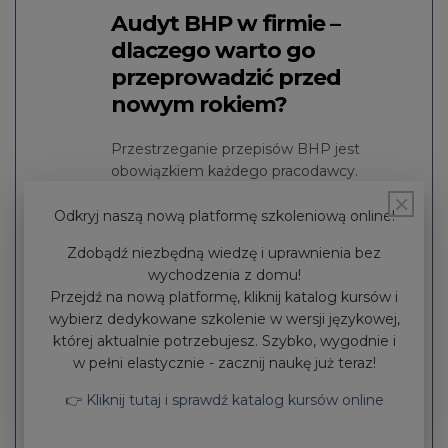
Audyt BHP w firmie –
dlaczego warto go
przeprowadzić przed
nowym rokiem?
Przestrzeganie przepisów BHP jest
obowiązkiem każdego pracodawcy.
Niedopełnienie go może skutkować
×
sankcjami karnymi – przykładowo karami
Odkryj naszą nową platformę szkoleniową online!
finansowymi. Audyt pozwala wykryć
Zdobądź niezbędną wiedzę i uprawnienia bez
nieprawidłowości związane
wychodzenia z domu!
z funkcjonowaniem firmy, a także ułatwia
Przejdź na nową platformę, kliknij katalog kursów i
wdrożenie odpowiedniej strategii
wybierz dedykowane szkolenie w wersji językowej,
postępowania mającej na celu poprawę
której aktualnie potrzebujesz. Szybko, wygodnie i
w zakresie bezpieczeństwa i higieny pracy.
w pełni elastycznie - zacznij naukę już teraz!
Dlaczego warto go przeprowadzić przed
nowym rokiem?
👉 Kliknij tutaj i sprawdź katalog kursów online
CZYTAJ WIĘCEJ...